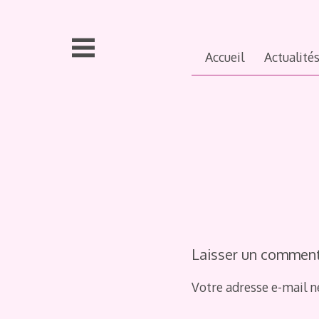
Aller
au
contenu
Accueil
Actualité
principal
Laisser un comment
Votre adresse e-mail n