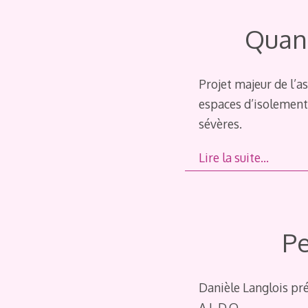
Quan
Projet majeur de l’a
espaces d’isolement 
sévères.
Lire la suite…
Pe
Danièle Langlois pré
A.L.D.O.