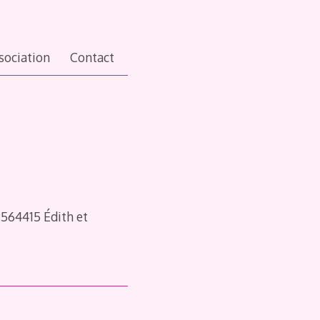
ssociation
Contact
9564415 Édith et