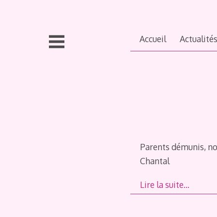
Aller
au
contenu
Accueil
Actualité
principal
Parents démunis, no
Chantal
Lire la suite…