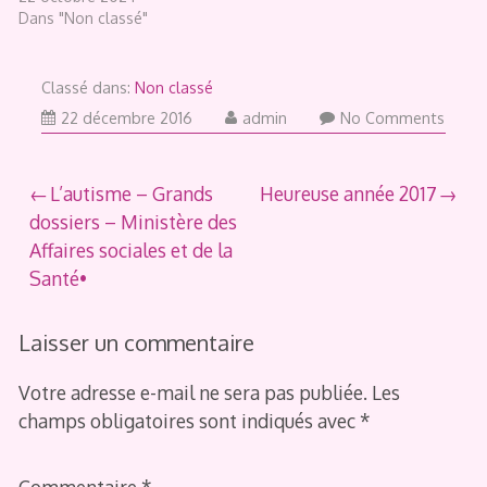
Dans "Non classé"
Classé dans:
Non classé
23
22 décembre 2016
admin
No Comments
décembre
2016
Navigation
L’autisme – Grands
Heureuse année 2017
dossiers – Ministère des
de
Affaires sociales et de la
l’article
Santé•
Laisser un commentaire
Votre adresse e-mail ne sera pas publiée.
Les
champs obligatoires sont indiqués avec
*
Commentaire
*