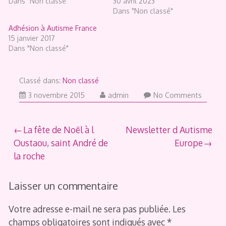
Dans "Non classé"
30 avril 2023
Dans "Non classé"
Adhésion à Autisme France
15 janvier 2017
Dans "Non classé"
Classé dans:
Non classé
3
3 novembre 2015
admin
No Comments
novembre
2015
Navigation
La fête de Noël à l
Newsletter d Autisme
Oustaou, saint André de
Europe
de
la roche
l’article
Laisser un commentaire
Votre adresse e-mail ne sera pas publiée.
Les
champs obligatoires sont indiqués avec
*