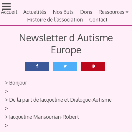
Aller
au
Accueil
Actualités
Nos Buts
Dons
Ressources
contenu
Histoire de l’association
Contact
principal
Newsletter d Autisme
Europe
> Bonjour
>
> De la part de Jacqueline et Dialogue-Autisme
>
> Jacqueline Mansourian-Robert
>